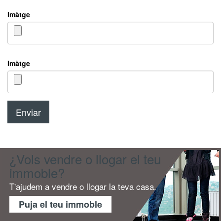
Imàtge
Imàtge
¿Vols vendre o llogar el teu
immoble?
T'ajudem a vendre o llogar la teva casa.
Puja el teu immoble