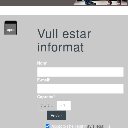
Vull estar
informat
Nom*
E-mail*
Captcha*
7 + 7 =
Accepto i he llegit l'
avís legal
i la