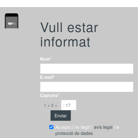
Vull estar
informat
Nom*
E-mail*
Captcha*
1 + 9 =
Accepto i he llegit l'
avís legal
i la
protecció de dades