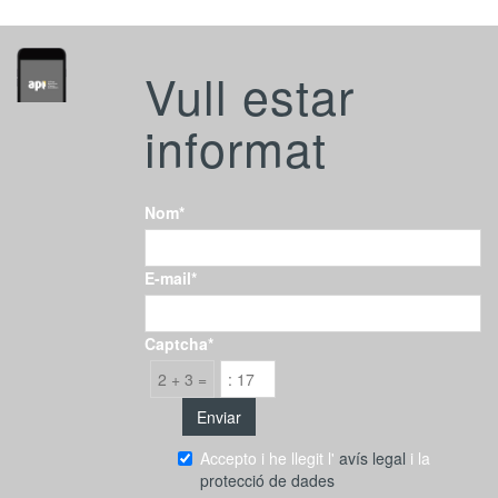
Vull estar
informat
Nom*
E-mail*
Captcha*
2 + 3 =
Accepto i he llegit l'
avís legal
i la
protecció de dades