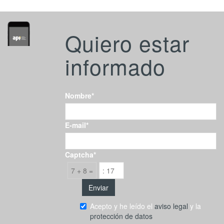
Quiero estar
informado
Nombre*
E-mail*
Captcha*
7 + 8 =
Acepto y he leído el
aviso legal
y la
protección de datos